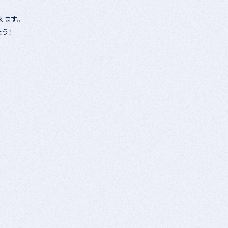
来ます。
う！
」