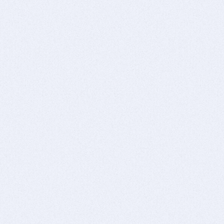
無
新規登録
ログイン
※パソコンでの登録・利用を推奨
※ドメイン指定受信を設定されている場合
@reborn.tokyo.jp及び
@app.reborn.tokyo.jpを有効にして