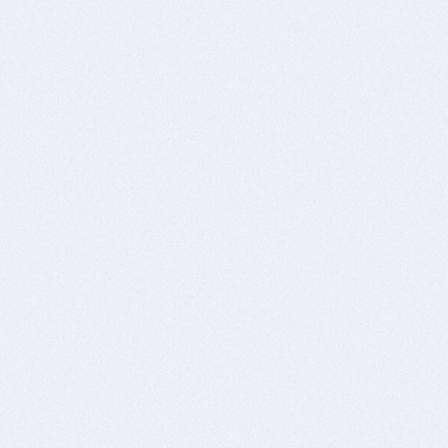
登録
料!
は
下さい